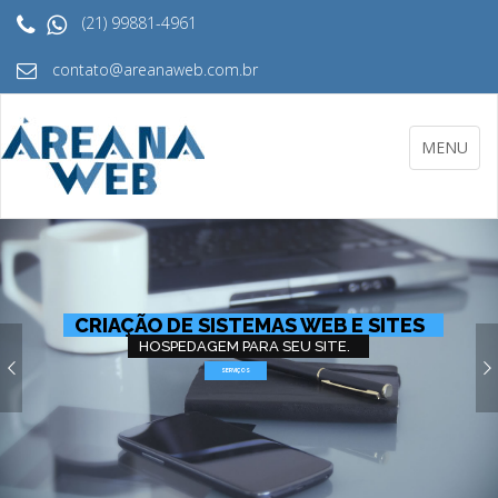
(21) 99881-4961
contato@areanaweb.com.br
Toggle
MENU
navigation
CRIAÇÃO DE SISTEMAS WEB E SITES
HOSPEDAGEM PARA SEU SITE.
SERVIÇOS